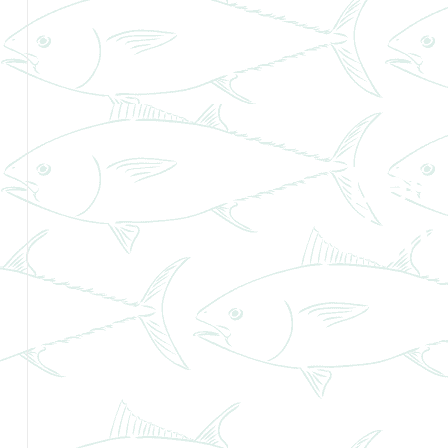
Desc
signi