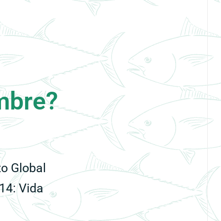
ombre?
to Global
14: Vida