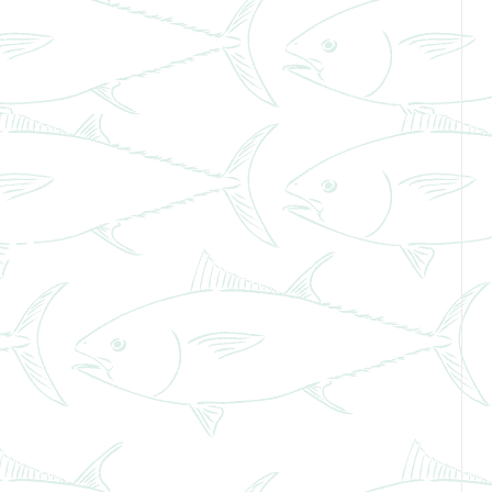
o que
sticos