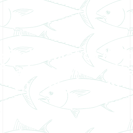
ripción gráfica de l
fica tener micro plá
en el organismo