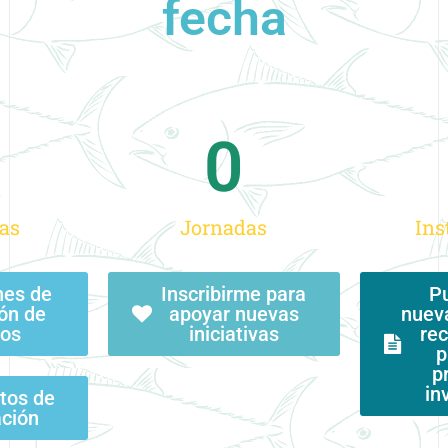
fecha
0
as
Jornadas
Ins
nes de
Inscribirme para
Pu
ón de
apoyar nuevas
nueva
cos
iniciativas
rec
p
p
in
tos de
ación