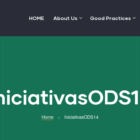
HOME
About Us
Good Practices
niciativasODS
Home
IniciativasODS14