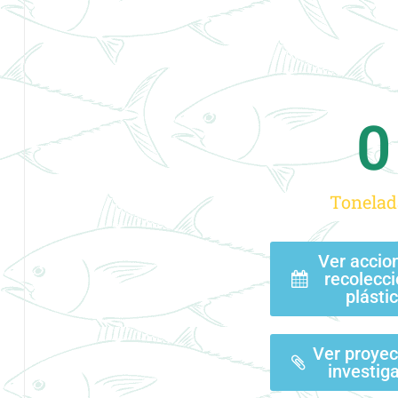
0
Tonelad
Ver accio
recolecci
plásti
Ver proyec
investig