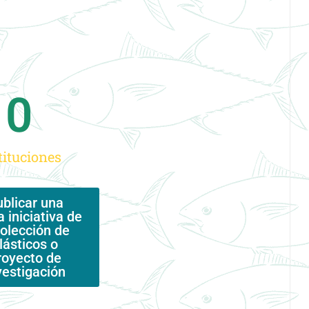
0
tituciones
blicar una
 iniciativa de
olección de
lásticos o
royecto de
vestigación