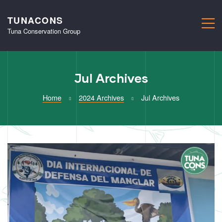
TUNACONS
M
Tuna Conservation Group
Jul Archives
Home
2024 Archives
Jul Archives
Month:
July
2024