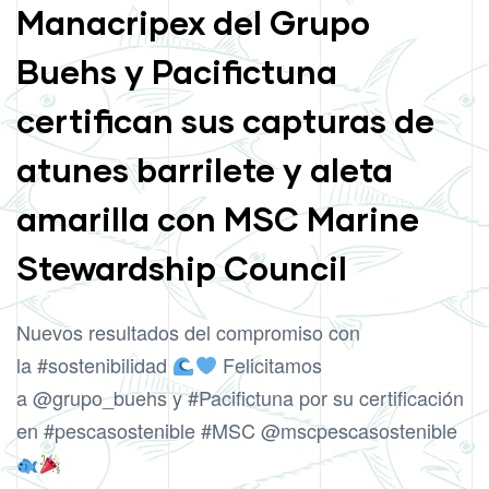
Manacripex del Grupo
Buehs y Pacifictuna
certifican sus capturas de
atunes barrilete y aleta
amarilla con MSC Marine
Stewardship Council
Nuevos resultados del compromiso con
la
#sostenibilidad
Felicitamos
a
@grupo_buehs
y
#Pacifictuna
por su certificación
en
#pescasostenible
#MSC
@mscpescasostenible