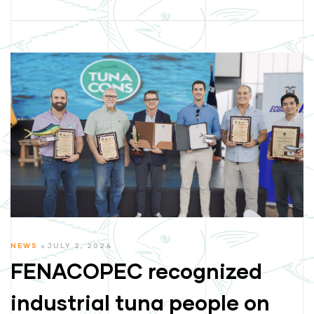
CATEGORIES
NEWS
JULY 2, 2024
FENACOPEC recognized
industrial tuna people on