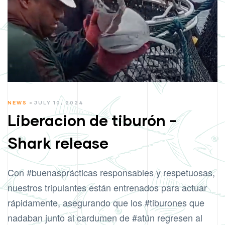
CATEGORIES
NEWS
JULY 10, 2024
Liberacion de tiburón -
Shark release
Con
#buenasprácticas
responsables y respetuosas,
nuestros tripulantes están entrenados para actuar
rápidamente, asegurando que los
#tiburones
que
nadaban junto al cardumen de
#atún
regresen al