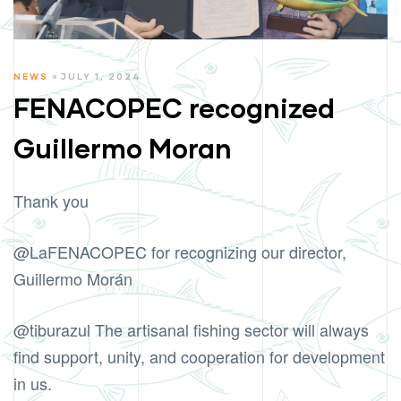
CATEGORIES
NEWS
JULY 1, 2024
FENACOPEC recognized
Guillermo Moran
Thank you
@LaFENACOPEC
for recognizing our director,
Guillermo Morán
@tiburazul
The artisanal fishing sector will always
find support, unity, and cooperation for development
in us.