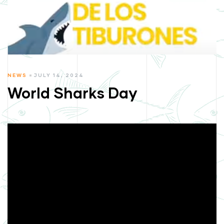
CATEGORIES
NEWS
JULY 14, 2024
World Sharks Day