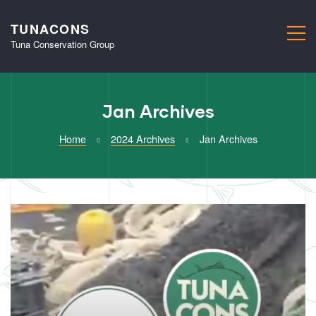
TUNACONS
M
Tuna Conservation Group
Jan Archives
Home
2024 Archives
Jan Archives
Month:
January
2024