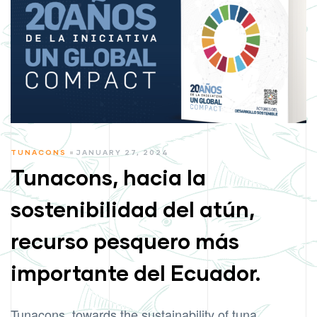
CATEGORIES
TUNACONS
JANUARY 27, 2024
Tunacons, hacia la
sostenibilidad del atún,
recurso pesquero más
importante del Ecuador.
Tunacons, towards the sustainability of tuna,