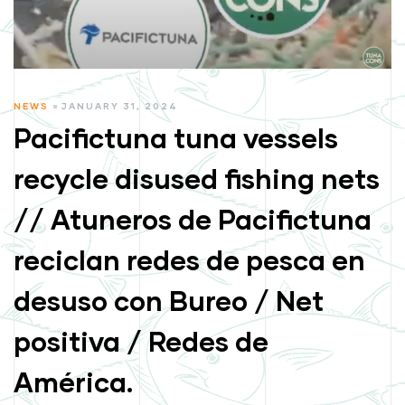
CATEGORIES
NEWS
JANUARY 31, 2024
Pacifictuna tuna vessels
recycle disused fishing nets
// Atuneros de Pacifictuna
reciclan redes de pesca en
desuso con Bureo / Net
positiva / Redes de
América.