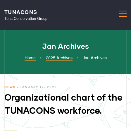
TUNACONS
M
Tuna Conservation Group
Jan Archives
Home
2025 Archives
Jan Archives
Month:
CATEGORIES
NEWS
JANUARY 12, 2025
Organizational chart of the
January
2025
TUNACONS workforce.