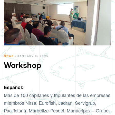
CATEGORIES
NEWS
JANUARY 8, 2025
Workshop
Español:
Más de 100 capitanes y tripulantes de las empresas
miembros Nirsa, Eurofish, Jadran, Servigrup,
Pacifictuna, Marbelize-Pesdel, Manacripex – Grupo