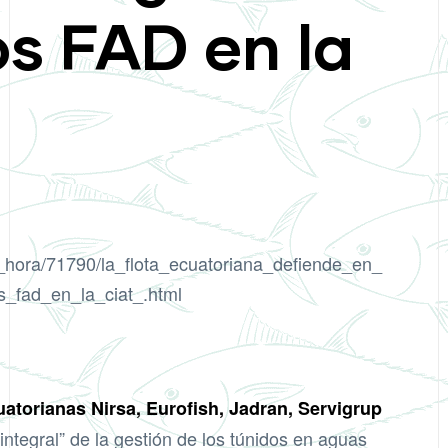
os FAD en la
a_hora/71790/la_flota_ecuatoriana_defiende_en_
s_fad_en_la_ciat_.html
atorianas Nirsa, Eurofish, Jadran, Servigrup
integral” de la gestión de los túnidos en aguas