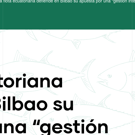
a flota ecuatoriana defiende en Bilbao su apuesta por una “gestión int
toriana
ilbao su
una “gestión