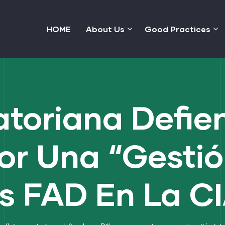
HOME
About Us
Good Practices
atoriana Defie
r Una “gestió
s FAD En La C