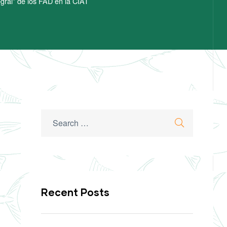
egral” de los FAD en la CIAT
Search
Search
for:
Recent Posts