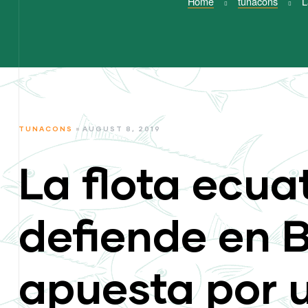
Home
tunacons
L
CATEGORIES
TUNACONS
AUGUST 8, 2019
La flota ecua
defiende en B
apuesta por 