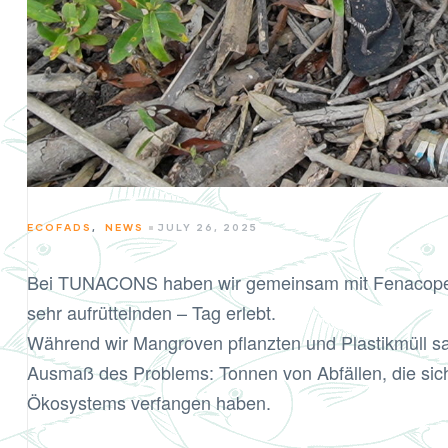
CATEGORIES
ECOFADS
,
NEWS
JULY 26, 2025
Bei TUNACONS haben wir gemeinsam mit Fenacopec e
sehr aufrüttelnden – Tag erlebt.
Während wir Mangroven pflanzten und Plastikmüll s
Ausmaß des Problems: Tonnen von Abfällen, die sich
Ökosystems verfangen haben.