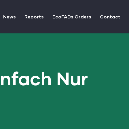
News
Reports
EcoFADs Orders
Contact
infach Nur