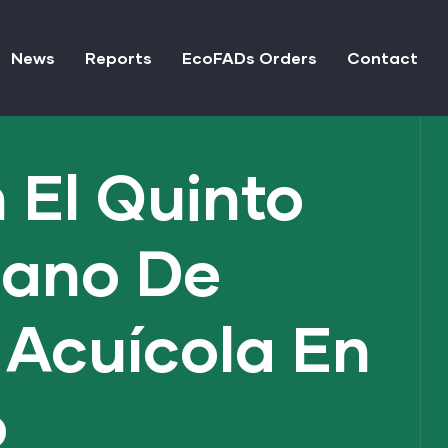
News
Reports
EcoFADs Orders
Contact
El Quinto
cano De
 Acuícola En
o