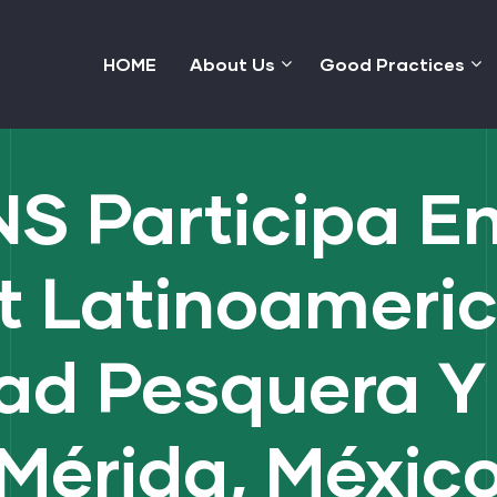
HOME
About Us
Good Practices
 Participa En 
 Latinoameri
dad Pesquera Y
Mérida, Méxic