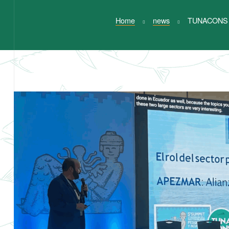
Home
news
TUNACONS pa